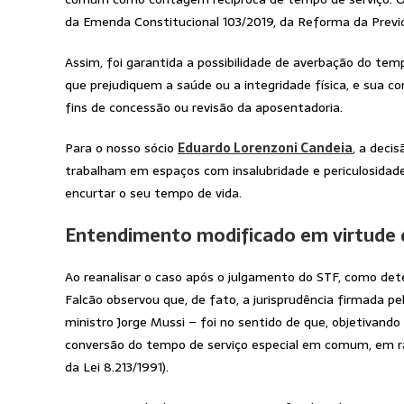
da Emenda Constitucional 103/2019, da Reforma da Previd
Assim, foi garantida a possibilidade de averbação do temp
que prejudiquem a saúde ou a integridade física, e su
fins de concessão ou revisão da aposentadoria.
Para o nosso sócio
Eduardo Lorenzoni Candeia
, a deci
trabalham em espaços com insalubridade e periculosidad
encurtar o seu tempo de vida.
Entendimento modificado em virtude d
Ao reanalisar o caso após o julgamento do STF, como deter
Falcão observou que, de fato, a jurisprudência firmada pe
ministro Jorge Mussi – foi no sentido de que, objetivand
conversão do tempo de serviço especial em comum, em razã
da Lei 8.213/1991).