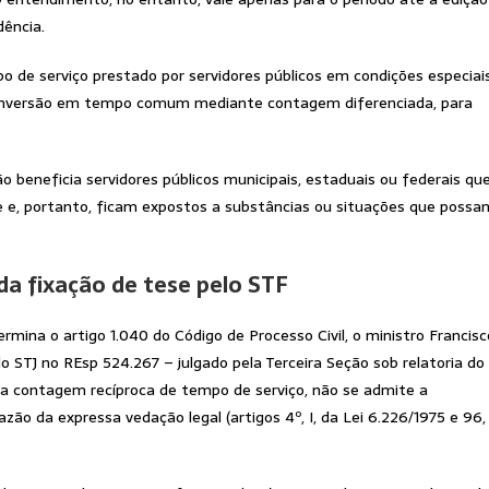
ência.
o de serviço prestado por servidores públicos em condições especiais
a conversão em tempo comum mediante contagem diferenciada, para
são beneficia servidores públicos municipais, estaduais ou federais qu
e e, portanto, ficam expostos a substâncias ou situações que possa
a fixação de tese pelo STF
mina o artigo 1.040 do Código de Processo Civil, o ministro Francisc
lo STJ no REsp 524.267 – julgado pela Terceira Seção sob relatoria do
o a contagem recíproca de tempo de serviço, não se admite a
o da expressa vedação legal (artigos 4º, I, da Lei 6.226/1975 e 96, 