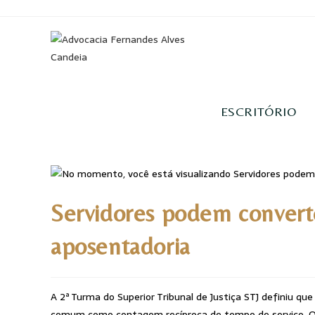
ESCRITÓRIO
Servidores podem converte
aposentadoria
A 2ª Turma do Superior Tribunal de Justiça STJ definiu q
comum como contagem recíproca de tempo de serviço. O 