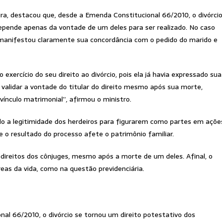
eira, destacou que, desde a Emenda Constitucional 66/2010, o divórci
depende apenas da vontade de um deles para ser realizado. No caso
, manifestou claramente sua concordância com o pedido do marido e
xercício do seu direito ao divórcio, pois ela já havia expressado sua
validar a vontade do titular do direito mesmo após sua morte,
vínculo matrimonial”, afirmou o ministro.
do a legitimidade dos herdeiros para figurarem como partes em açõe
e o resultado do processo afete o patrimônio familiar.
direitos dos cônjuges, mesmo após a morte de um deles. Afinal, o
reas da vida, como na questão previdenciária.
nal 66/2010, o divórcio se tornou um direito potestativo dos