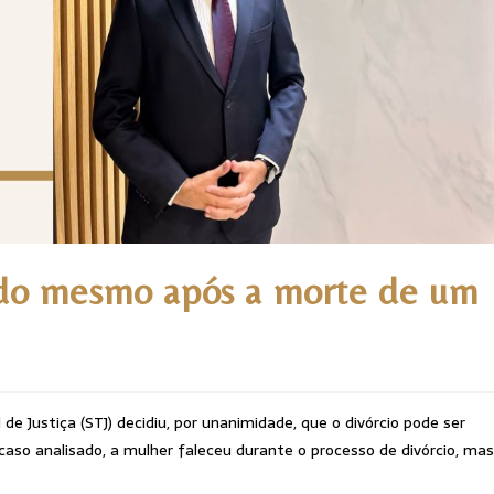
ado mesmo após a morte de um
de Justiça (STJ) decidiu, por unanimidade, que o divórcio pode ser
so analisado, a mulher faleceu durante o processo de divórcio, mas