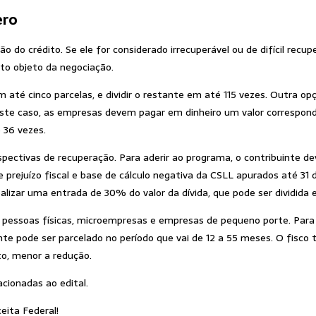
ero
o do crédito. Se ele for considerado irrecuperável ou de difícil rec
ito objeto da negociação.
até cinco parcelas, e dividir o restante em até 115 vezes. Outra opçã
ste caso, as empresas devem pagar em dinheiro um valor correspond
é 36 vezes.
spectivas de recuperação. Para aderir ao programa, o contribuinte de
e prejuízo fiscal e base de cálculo negativa da CSLL apurados até 31
realizar uma entrada de 30% do valor da dívida, que pode ser dividida
 pessoas físicas, microempresas e empresas de pequeno porte. Para 
ante pode ser parcelado no período que vai de 12 a 55 meses. O fis
to, menor a redução.
acionadas ao edital.
eita Federal!