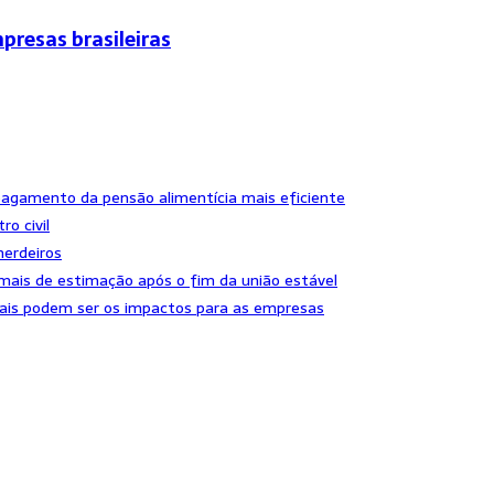
presas brasileiras
pagamento da pensão alimentícia mais eficiente
ro civil
herdeiros
imais de estimação após o fim da união estável
uais podem ser os impactos para as empresas