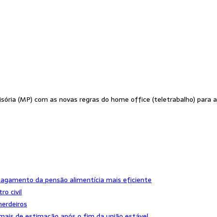
isória (MP) com as novas regras do home office (teletrabalho) para
pagamento da pensão alimentícia mais eficiente
ro civil
herdeiros
imais de estimação após o fim da união estável