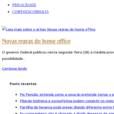
PRIVACIDADE
CONTATO/CONSULTA
Novas regras do home office
O governo federal publicou nesta segunda-feira (28) a medida prov
possibilidade…
Novas
Continue lendo
regras
do
Posts recentes
home
office
Pix Pensão: entenda como a nova lei pretende tornar o 
Filiação biológica e socioafetiva podem coexistir no regist
Partilha de herança pode prever divisão diferente entre 
Ex-companheiro não é obrigado a dividir despesas de an